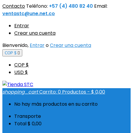
Contacto
Teléfono:
+57 (4) 480 82 40
Email:
ventastc@une.net.co
Entrar
Crear una cuenta
Bienvenido,
Entrar
o
Crear una cuenta
COP $

COP $
USD $
shopping_cart
Carrito:
0
Productos - $ 0,00
No hay más productos en su carrito
Transporte
Total
$ 0,00