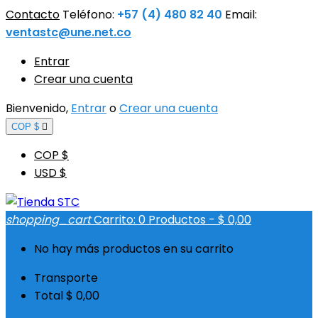
Contacto
Teléfono:
+57 (4) 480 82 40
Email:
ventastc@une.net.co
Entrar
Crear una cuenta
Bienvenido,
Entrar
o
Crear una cuenta
COP $

COP $
USD $
shopping_cart
Carrito:
0
Productos - $ 0,00
No hay más productos en su carrito
Transporte
Total
$ 0,00