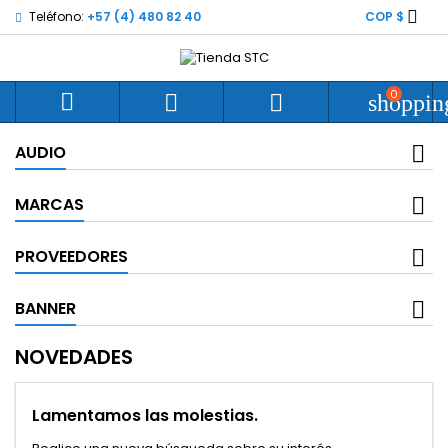

Teléfono:
+57 (4) 480 82 40
COP $
0



shoppin
AUDIO
MARCAS
PROVEEDORES
BANNER
NOVEDADES
Lamentamos las molestias.