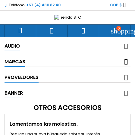

Teléfono:
+57 (4) 480 82 40
COP $
0



shoppin
AUDIO
MARCAS
PROVEEDORES
BANNER
OTROS ACCESORIOS
Lamentamos las molestias.
Realice una nueva búsqueda sobre su interés