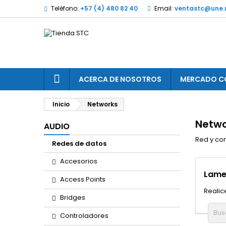
Teléfono:
+57 (4) 480 82 40
Email:
ventastc@une.
ACERCA DE NOSOTROS
MERCADO C
Inicio
Networks
Netwo
AUDIO
Red y co
Redes de datos
Accesorios
Lame
Access Points
Realic
Bridges
Controladores