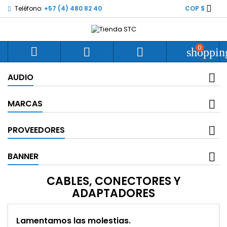

Teléfono:
+57 (4) 480 82 40
COP $
0



shoppin
AUDIO
MARCAS
PROVEEDORES
BANNER
CABLES, CONECTORES Y
ADAPTADORES
Lamentamos las molestias.