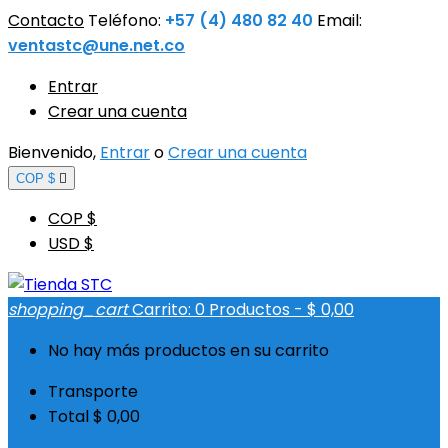
Contacto
Teléfono:
+57 (4) 480 82 40
Email:
ventastc@une.net.co
Entrar
Crear una cuenta
Bienvenido,
Entrar
o
Crear una cuenta
COP $

COP $
USD $
shopping_cart
Carrito:
0
Productos - $ 0,00
No hay más productos en su carrito
Transporte
Total
$ 0,00