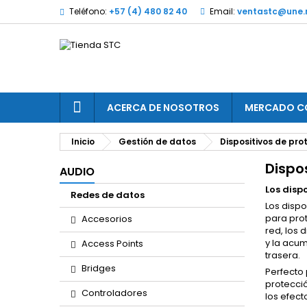
Teléfono:
+57 (4) 480 82 40
Email:
ventastc@une.
ACERCA DE NOSOTROS
MERCADO C
Inicio
Gestión de datos
Dispositivos de pro
Dispo
AUDIO
Los disp
Redes de datos
Los dispo
para prot
Accesorios
red, los 
y la acum
Access Points
trasera.
Bridges
Perfecto 
protecci
Controladores
los efec