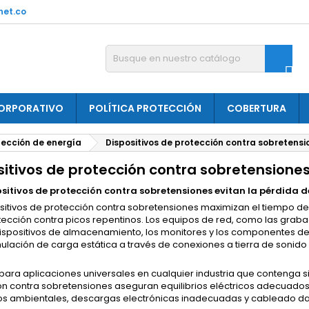
net.co

ORPORATIVO
POLÍTICA PROTECCIÓN
COBERTURA
tección de energía
Dispositivos de protección contra sobretensi
sitivos de protección contra sobretensione
ositivos de protección contra sobretensiones evitan la pérdida de
sitivos de protección contra sobretensiones maximizan el tiempo de a
ección contra picos repentinos. Los equipos de red, como las graba
dispositivos de almacenamiento, los monitores y los componentes de
ulación de carga estática a través de conexiones a tierra de sonido
para aplicaciones universales en cualquier industria que contenga si
ón contra sobretensiones aseguran equilibrios eléctricos adecuado
tos ambientales, descargas electrónicas inadecuadas y cableado d