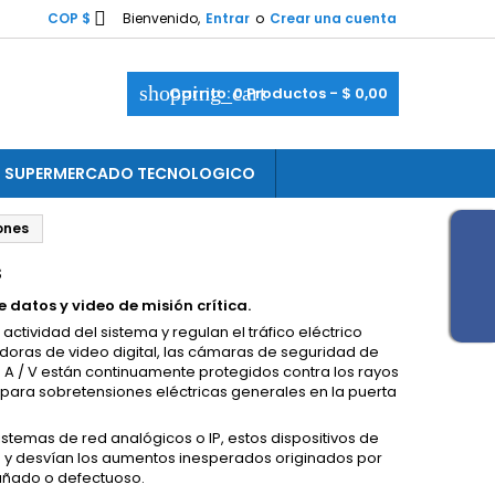

COP $
Bienvenido,
Entrar
o
Crear una cuenta
shopping_cart
Carrito:
0
Productos - $ 0,00
SUPERMERCADO TECNOLOGICO
ones
s
 datos y video de misión crítica.
ctividad del sistema y regulan el tráfico eléctrico
doras de video digital, las cámaras de seguridad de
 A / V están continuamente protegidos contra los rayos
 para sobretensiones eléctricas generales en la puerta
stemas de red analógicos o IP, estos dispositivos de
s y desvían los aumentos inesperados originados por
añado o defectuoso.