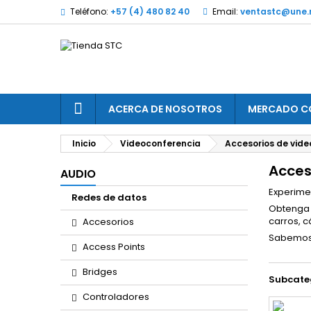
Teléfono:
+57 (4) 480 82 40
Email:
ventastc@une.
ACERCA DE NOSOTROS
MERCADO C
Inicio
Videoconferencia
Accesorios de vid
Acces
AUDIO
Experime
Redes de datos
Obtenga 
carros, 
Accesorios
Sabemos 
Access Points
Bridges
Subcate
Controladores