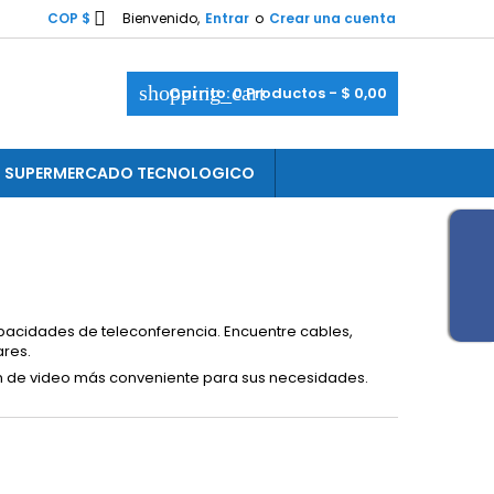

COP $
Bienvenido,
Entrar
o
Crear una cuenta
shopping_cart
Carrito:
0
Productos - $ 0,00
SUPERMERCADO TECNOLOGICO
acidades de teleconferencia. Encuentre cables,
res.
ón de video más conveniente para sus necesidades.