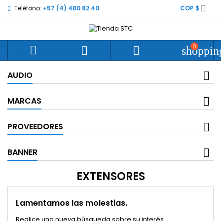

Teléfono:
+57 (4) 480 82 40
COP $
0



shoppin
AUDIO
MARCAS
PROVEEDORES
BANNER
EXTENSORES
Lamentamos las molestias.
Realice una nueva búsqueda sobre su interés