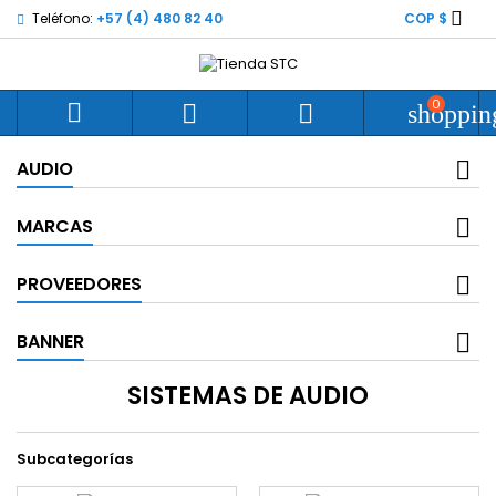

Teléfono:
+57 (4) 480 82 40
COP $
0



shoppin
AUDIO
MARCAS
PROVEEDORES
BANNER
SISTEMAS DE AUDIO
Subcategorías