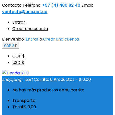
Contacto
Teléfono:
+57 (4) 480 82 40
Email:
ventastc@une.net.co
Entrar
Crear una cuenta
Bienvenido,
Entrar
o
Crear una cuenta
COP $

COP $
USD $
shopping_cart
Carrito:
0
Productos - $ 0,00
No hay más productos en su carrito
Transporte
Total
$ 0,00