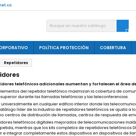
net.co

ORPORATIVO
POLÍTICA PROTECCIÓN
COBERTURA
Repetidores
idores
tidores telefónicos adicionales aumentan y fortalecen el área d
lementos del repetidor telefónico maximizan la cobertura de comun
superior durante las llamadas telefónicas y las teleconferencias.
 universalmente en cualquier edificio interior donde las telecomunic
atálogo líder de la industria de repetidores telefónicos se ajusta a lo
o centros de distribución de llamadas, centros de respuesta de eme
tidores telefónicos digitales mejorados de telecomunicaciones inal
petida, mientras que los kits completos de repetidores telefónicos D
r e integrar completamente estos dispositivos en dispositivos de lla