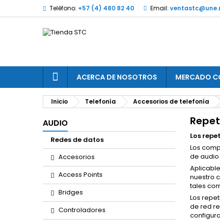
Teléfono:
+57 (4) 480 82 40
Email:
ventastc@une.
ACERCA DE NOSOTROS
MERCADO C
Inicio
Telefonía
Accesorios de telefonía
Repet
AUDIO
Los repe
Redes de datos
Los comp
de audio 
Accesorios
Aplicable
Access Points
nuestro c
tales com
Bridges
Los repe
de red re
Controladores
configura