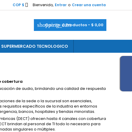

COP $
Bienvenido,
Entrar
o
Crear una cuenta
shopping_cart
Carrito:
0
Productos - $ 0,00
SUPERMERCADO TECNOLOGICO
e cobertura
icación de audio, brindando una calidad de respuesta
aciones de la sede o la sucursal son esenciales,
s requisitos específicos de la industria en entornos
rgencia, bancos, hospitales y tiendas minoristas.
ámbricas (DECT) ofrecen hasta 4 canales con cobertura
ECT brindan al personal de TI todo lo necesario para
madas singulares o múltiples.