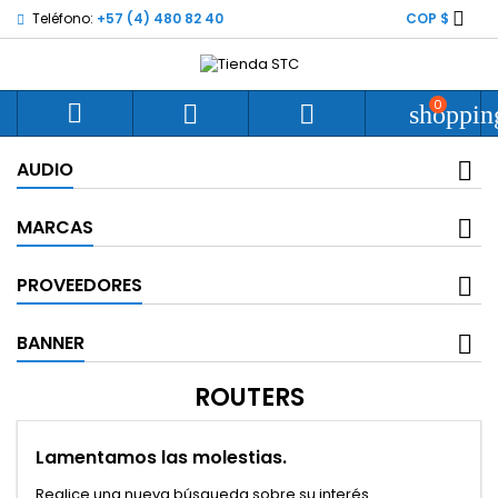

Teléfono:
+57 (4) 480 82 40
COP $
0



shoppin
AUDIO
MARCAS
PROVEEDORES
BANNER
ROUTERS
Lamentamos las molestias.
Realice una nueva búsqueda sobre su interés