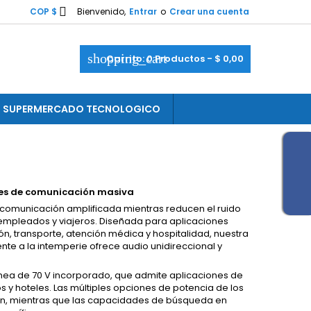

COP $
Bienvenido,
Entrar
o
Crear una cuenta
shopping_cart
Carrito:
0
Productos - $ 0,00
SUPERMERCADO TECNOLOGICO
ades de comunicación masiva
a comunicación amplificada mientras reducen el ruido
, empleados y viajeros. Diseñada para aplicaciones
ón, transporte, atención médica y hospitalidad, nuestra
ente a la intemperie ofrece audio unidireccional y
ea de 70 V incorporado, que admite aplicaciones de
y hoteles. Las múltiples opciones de potencia de los
ión, mientras que las capacidades de búsqueda en