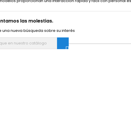
odelos proporcionan una interacción rápida y fácil con personal es
ntamos las molestias.
e una nueva búsqueda sobre su interés
