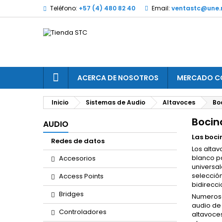
Teléfono:
+57 (4) 480 82 40
Email:
ventastc@une.
ACERCA DE NOSOTROS
MERCADO C
Inicio
Sistemas de Audio
Altavoces
Bo
Bocin
AUDIO
Las boci
Redes de datos
Los altav
blanco pa
Accesorios
universal
selección
Access Points
bidirecci
Bridges
Numeroso
audio de
Controladores
altavoce