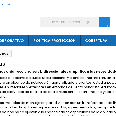
net.co

ORPORATIVO
POLÍTICA PROTECCIÓN
COBERTURA
cinas
as
nas unidireccionales y bidireccionales amplifican las necesid
oces de bocina de audio unidireccional y bidireccional maximizan l
ra un alcance de notificación generalizado a clientes, estudiantes
es en interiores y exteriores en entornos de venta minorista, educaci
 de altavoces de bocina de audio resistente a la intemperie y resist
onal.
s modelos de montaje en pared vienen con un transformador de lín
 calidad en hospitales, supermercados, supermercados, aeropuertos 
s de bocina se ajustan a las necesidades específicas de la aplicac