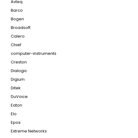
Avteq
Barco
Bogen
Broadsoft
Calero
Chief
computer-instruments
Creston
Dialogic
Digium
Ditek
DuVoice
Eaton
Elo
Epos
Extreme Networks