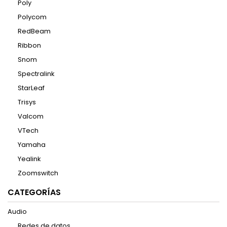
Poly
Polycom
RedBeam
Ribbon
Snom
Spectralink
StarLeaf
Trisys
Valcom
VTech
Yamaha
Yealink
Zoomswitch
CATEGORÍAS
Audio
Redes de datos