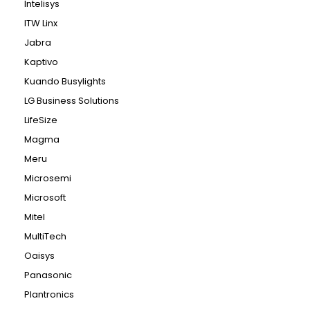
Intelisys
ITW Linx
Jabra
Kaptivo
Kuando Busylights
LG Business Solutions
LifeSize
Magma
Meru
Microsemi
Microsoft
Mitel
MultiTech
Oaisys
Panasonic
Plantronics