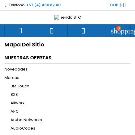

Teléfono:
+57 (4) 480 82 40
COP $
0



shoppin
Mapa Del Sitio
NUESTRAS OFERTAS
Novedades
Marcas
3M Touch
8X8
Allworx
APC
Aruba Networks
AudioCodes